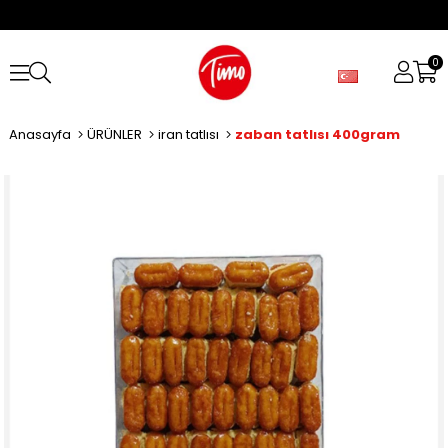
0
Anasayfa
ÜRÜNLER
iran tatlısı
zaban tatlısı 400gram