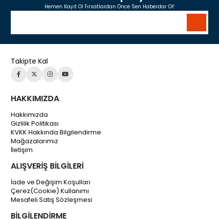
Hemen Kayıt Ol Fırsatlardan Önce Sen Haberdar Ol!
Takipte Kal
HAKKIMIZDA
Hakkımızda
Gizlilik Politikası
KVKK Hakkında Bilgilendirme
Mağazalarımız
İletişim
ALIŞVERİŞ BİLGİLERİ
İade ve Değişim Koşulları
Çerez(Cookie) Kullanımı
Mesafeli Satış Sözleşmesi
BİLGİLENDİRME