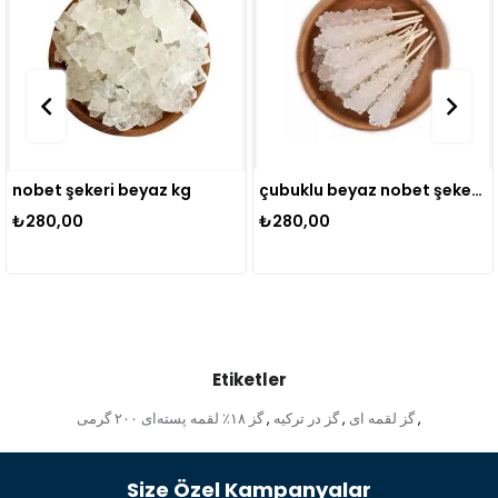
et şekeri beyaz kg
çubuklu beyaz nobet şekeri kg
nöbe
0,00
₺280,00
₺28
Etiketler
گز ۱۸٪ لقمه پسته‌ای ۲۰۰ گرمی
گز لقمه ای
گز در ترکیه
,
,
,
Size Özel Kampanyalar