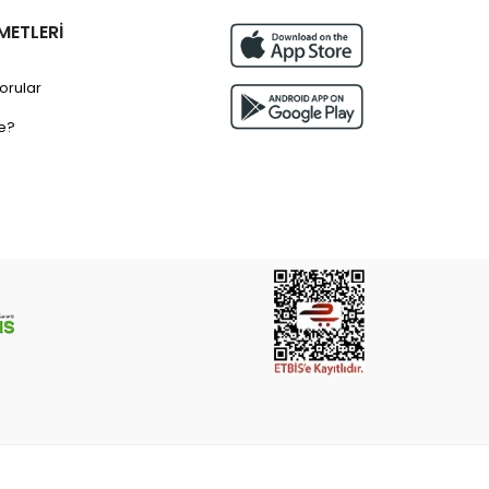
METLERİ
orular
e?