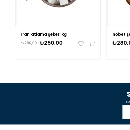
Iran kıtlama şekeri kg
nobet ş
₺250,00
₺280,
₺280,00
He