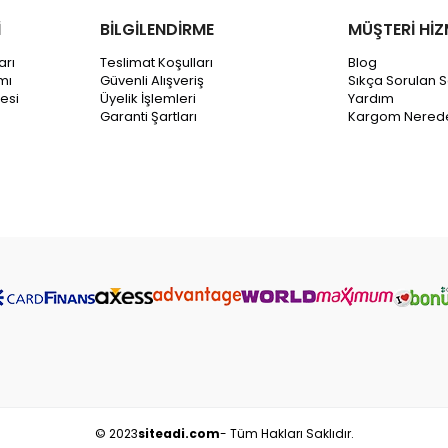
İ
BİLGİLENDİRME
MÜŞTERİ HİZ
arı
Teslimat Koşulları
Blog
mı
Güvenli Alışveriş
Sıkça Sorulan S
esi
Üyelik İşlemleri
Yardım
Garanti Şartları
Kargom Nered
© 2023
siteadi.com
- Tüm Hakları Saklıdır.