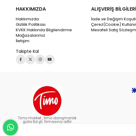
HAKKIMIZDA
ALIŞVERİŞ BİLGİLER
Hakkımızda
İade ve Değişim Koşull
Gizlilik Politikası
Çerez(Cookie) Kullanı
KVKK Hakkında Bilgilendirme
Mesafeli Satış Sözleşm
Mağazalarımız
İletişim
Takipte Kal
Timo market , timo danışmanlık
gıda ltd.şti. firmasına aittir