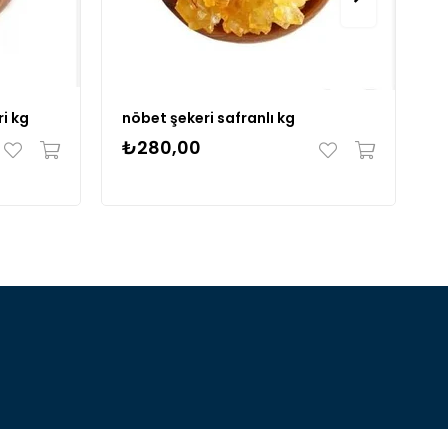
i kg
nöbet şekeri safranlı kg
s
₺280,00