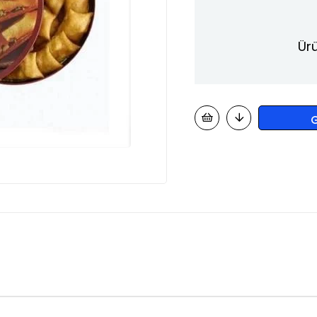
Ürü
G