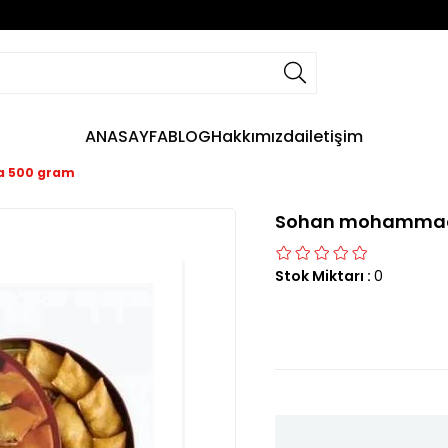
ANASAYFA
BLOG
Hakkımızda
iletişim
 500 gram
Sohan mohammad
Stok Miktarı
:
0